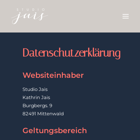
ILLUSTRATIONEN
Datenschutzerklärung
AQUARELLE
KONTAKT
Websiteinhaber
Studio Jais
Kathrin Jais
Burgbergs. 9
82491 Mittenwald
Geltungsbereich