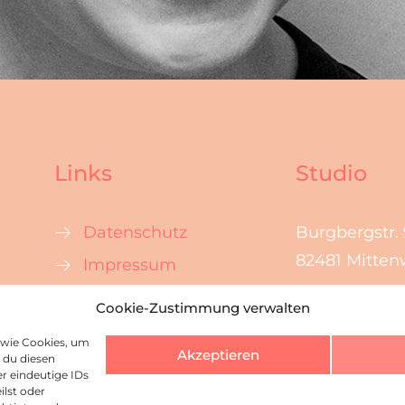
Links
Studio
Datenschutz
Burgbergstr. 
82481 Mitten
Impressum
Kontakt
Cookie-Zustimmung verwalten
 wie Cookies, um
Akzeptieren
 du diesen
r eindeutige IDs
ilst oder