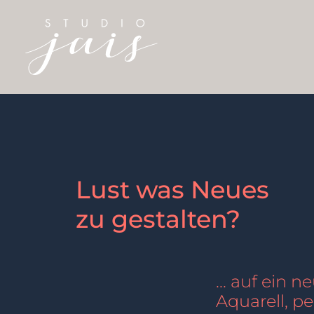
Lust was Neues
zu gestalten?
... auf ein 
Aquarell, pe