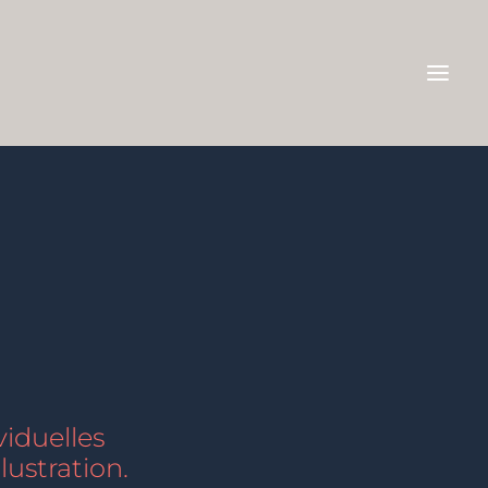
viduelles
lustration.