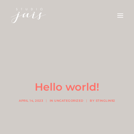
ILLUSTRATIONEN
AQUARELLE
KONTAKT
Hello world!
APRIL 14, 2023
|
IN
UNCATEGORIZED
|
BY
STINGLIN92